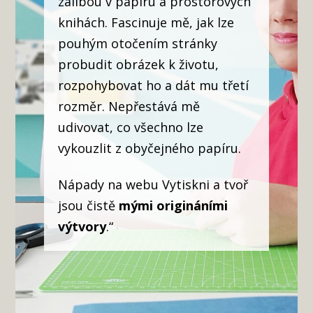
zálibou v papíru a prostorových
knihách. Fascinuje mě, jak lze
pouhým otočením stránky
probudit obrázek k životu,
rozpohybovat ho a dát mu třetí
rozměr. Nepřestává mě
udivovat, co všechno lze
vykouzlit z obyčejného papíru.
Nápady na webu Vytiskni a tvoř
jsou čistě
mými origináními
výtvory
.“