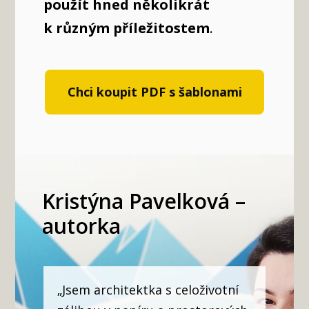
použít hned několikrát
k různým příležitostem
.
Chci koupit PDF s šablonami
Kristýna Pavelková –
autorka
„Jsem architektka s celoživotní