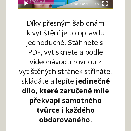
00:00
|
00:24
1.00x
Díky přesným šablonám
k vytištění je to opravdu
jednoduché. Stáhnete si
PDF, vytisknete a
podle
videonávodu
rovnou
z
vytištěných stránek
stříháte,
skládáte a lepíte
jedinečné
dílo, které zaručeně mile
překvapí samotného
tvůrce i každého
obdarovaného
.