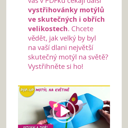
vás v PDFku čekají další
vystřihovánky motýlů
ve skutečných i obřích
velikostech
. Chcete
vědět, jak velký by byl
na vaší dlani největší
skutečný motýl na světě?
Vystřihněte si ho!
Video
přehrávač