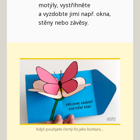
motýly, vystřihněte
a vyzdobte jimi např. okna,
stěny nebo závěsy.
Když použijete černý fix jako konturu...