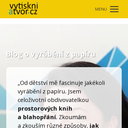
MENU
Blog o vyrábění z papíru
„Od dětství mě fascinuje jakékoli
vyrábění z papíru. Jsem
celoživotní obdivovatelkou
prostorových knih
a blahopřání
. Zkoumám
a zkouším různé způsoby,
jak