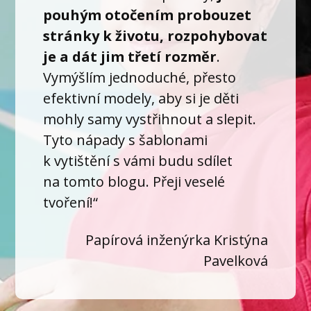
pouhým otočením probouzet
stránky k životu, rozpohybovat
je a dát jim třetí rozměr
.
Vymýšlím jednoduché, přesto
efektivní modely, aby si je děti
mohly samy vystřihnout a slepit.
Tyto nápady s šablonami
k vytištění s vámi budu sdílet
na tomto blogu.
Přeji veselé
tvoření!“
Papírová inženýrka Kristýna
Pavelková