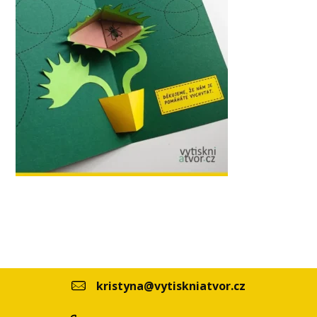
kristyna@vytiskniatvor.cz