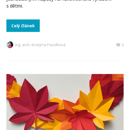
s dětmi.
Celý článek
Ing. arch. Kristýna Pavelková
0