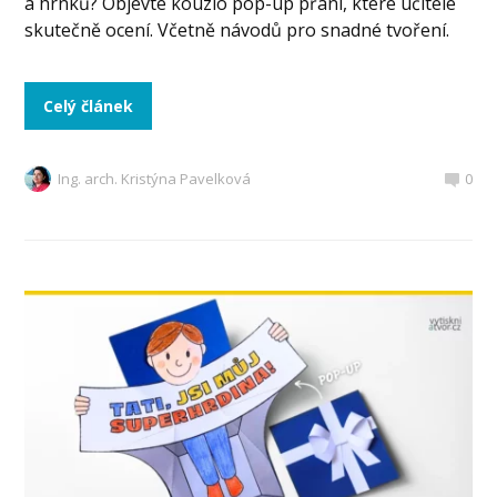
a hrnků? Objevte kouzlo pop-up přání, které učitelé
skutečně ocení. Včetně návodů pro snadné tvoření.
Celý článek
Ing. arch. Kristýna Pavelková
0