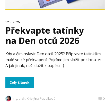
12.5. 2026
Překvapte tatínky
na Den otců 2026
Kdy a čím oslavit Den otců 2025? Připravte tatínkům
malé velké překvapení! Pojďme jim složit poklonu. ✂
A jak jinak, než složit z papíru :-)
Celý článek
Ing. arch. Kristýna Pavelková
0