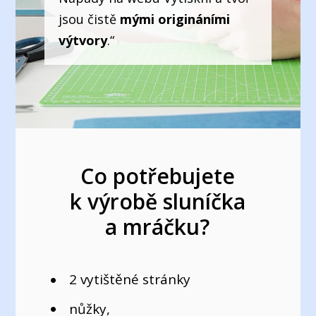
jsou čistě
mými origináními
výtvory
.“
Co potřebujete
k výrobě sluníčka
a mráčku?
2 vytištěné stránky
nůžky,