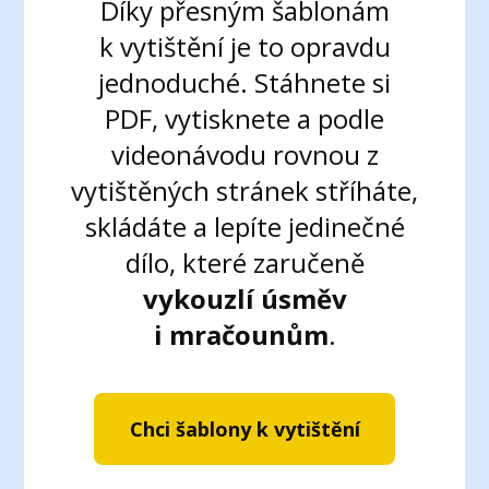
Díky přesným šablonám
k vytištění je to opravdu
jednoduché. Stáhnete si
PDF, vytisknete a
podle
videonávodu
rovnou
z
vytištěných stránek
stříháte,
skládáte a lepíte jedinečné
dílo, které zaručeně
vykouzlí úsměv
i mračounům
.
Chci šablony k vytištění