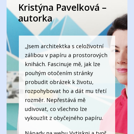
Kristýna Pavelková –
autorka
„Jsem architektka s celoživotní
zálibou v papíru a prostorových
knihách. Fascinuje mě, jak lze
pouhým otočením stránky
probudit obrázek k životu,
rozpohybovat ho a dát mu třetí
rozměr. Nepřestává mě
udivovat, co všechno lze
vykouzlit z obyčejného papíru.
Nápady na webu Vytiskni a tvoř