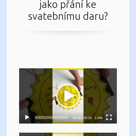
jako přání ke
svatebnímu daru?
Video
přehrávač
00:00
|
00:16
1.00x
Video