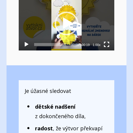
přehrávač
00:00
|
00:19
1.00x
Je úžasné sledovat
dětské nadšení
z dokončeného díla,
radost
, že výtvor překvapí