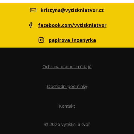
kristyna@vytiskniatvor.cz
facebook.com/vytiskniatvor
papirova_inzenyrka
Ochrana osobních údajů
Obchodní podmínky
Kontakt
© 2026 vytiskni a tvoř