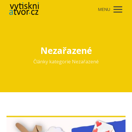
MENU
Nezařazené
Články kategorie Nezařazené