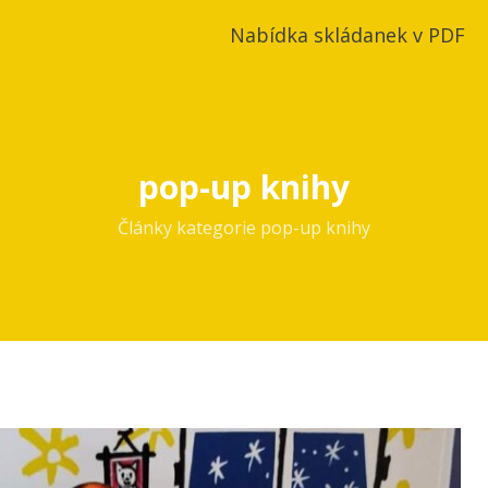
Nabídka skládanek v PDF
pop-up knihy
Články kategorie pop-up knihy