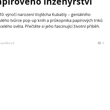
apírového inženýrství
110. výročí narození Vojtěcha Kubašty – geniálního
lulého tvůrce pop-up knih a průkopníka papírových triků
 celého světa. Přečtěte si jeho fascinující životní příběh.
 Pavelková
0