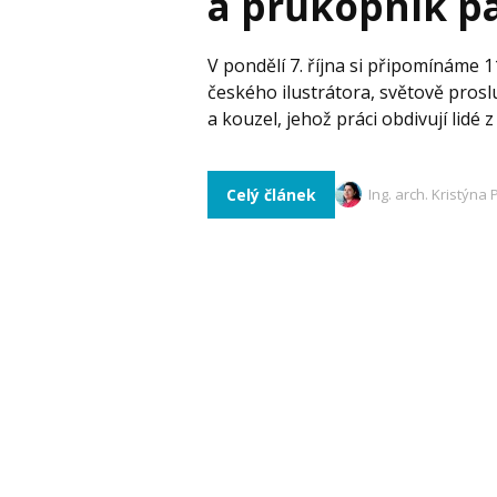
a průkopník p
V pondělí 7. října si připomínáme 
českého ilustrátora, světově pros
a kouzel, jehož práci obdivují lidé z
Celý článek
Ing. arch. Kristýna