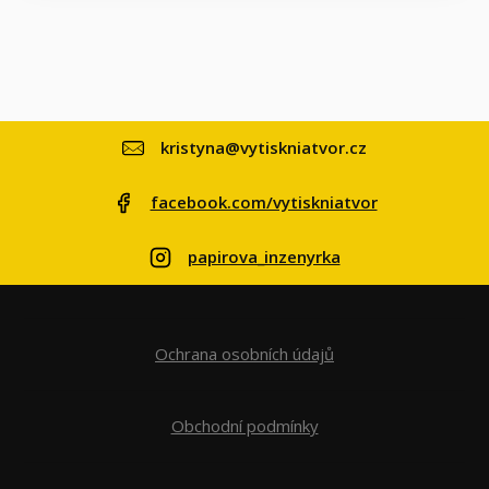
kristyna@vytiskniatvor.cz
facebook.com/vytiskniatvor
papirova_inzenyrka
Ochrana osobních údajů
Obchodní podmínky