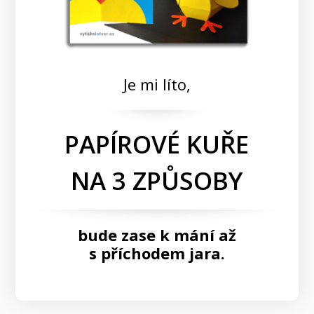
Je mi líto,
PAPÍROVÉ KUŘE
NA 3 ZPŮSOBY
bude zase k mání
až
s příchodem jara.