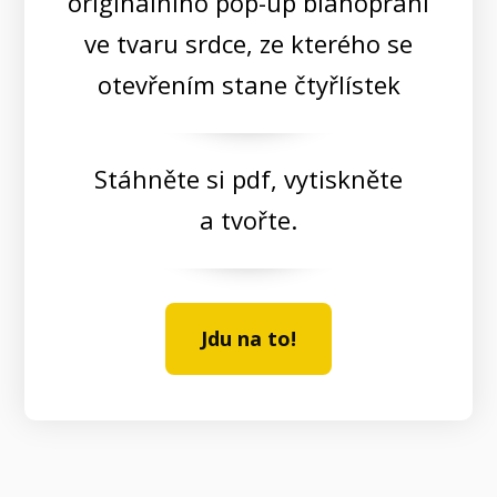
originálního pop-up blahopřání
ve tvaru srdce, ze kterého se
otevřením stane čtyřlístek
Stáhněte si pdf, vytiskněte
a tvořte.
Jdu na to!