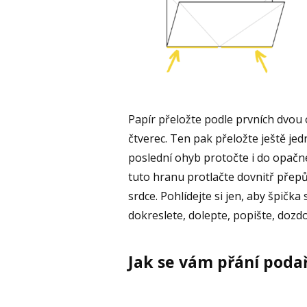
Papír přeložte podle prvních dvou 
čtverec. Ten pak přeložte ještě jed
poslední ohyb protočte i do opačn
tuto hranu protlačte dovnitř přepů
srdce. Pohlídejte si jen, aby špičk
dokreslete, dolepte, popište, dozd
Jak se vám přání podař