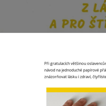
Při gratulacích většinou oslavencům
návod na jednoduché papírové přán
znázorňovat lásku i zdraví, čtyřlíst