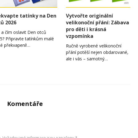
ekvapte tatínky na Den
Vytvořte originální
ců 2026
velikonoční přání: Zábava
pro děti i krásná
 a čím oslavit Den otců
vzpomínka
5? Připravte tatínkům malé
ké překvapení!…
Ručně vyrobené velikonoční
přání potěší nejen obdarované,
ale i vás – samotný…
Komentáře
.
Vyžadované informace jsou označeny
*