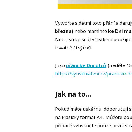
Vytvořte s dětmi toto přání a dar
března)
nebo mamince
ke Dni mat
Nebo srdce se čtyřlístkem použijt
i svatbě či výročí.
Jako
přání ke Dni otců
(neděle 15
https://vytiskniatvor.cz/prani-ke-d
Jak na to…
Pokud máte tiskárnu, doporučuji 
na klasický formát A4 . Můžete použ
případě vytiskněte pouze první str