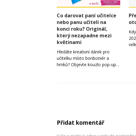
Co darovat paní učitelce
Př
nebo panu učiteli na
ot
konci roku? Originál,
Kdy
který nezapadne mezi
202
květinami
vel
Hledáte kreativní dárek pro
učitelku místo bonboniér a
hrnků? Objevte kouzlo pop-up…
Přidat komentář
Vaše e-mailová adresa nebude zveřejněna