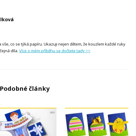
elková
a vše, co se týká papíru. Ukazuji nejen dětem, že kouzlem každé ruky
ejná díla.
Více o mém příběhu se dočtete tady >>
Podobné články