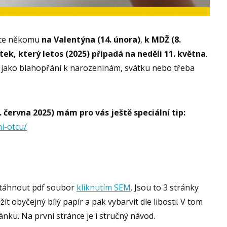
ujte někomu
na Valentýna (14. února)
,
k MDŽ (8.
ek, který letos (2025) připadá na neděli 11. května
.
e jako blahopřání k narozeninám, svátku nebo třeba
. června 2025) mám pro vás ještě speciální tip:
ni-otcu/
stáhnout pdf soubor
kliknutím SEM
. Jsou to 3 stránky
ít obyčejný bílý papír a pak vybarvit dle libosti. V tom
ánku. Na první stránce je i stručný návod.