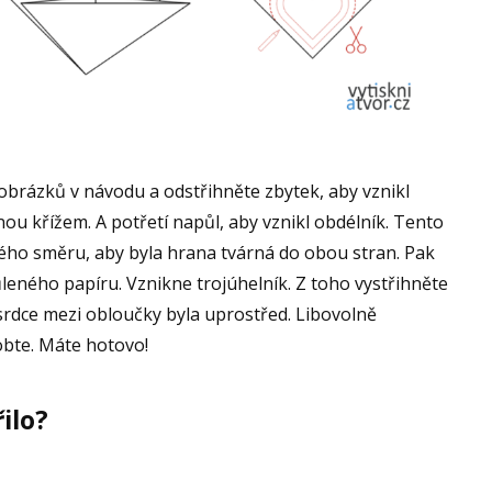
obrázků v návodu a odstřihněte zbytek, aby vznikl
nou křížem. A potřetí napůl, aby vznikl obdélník. Tento
ého směru, aby byla hrana tvárná do obou stran. Pak
leného papíru. Vznikne trojúhelník. Z toho vystřihněte
a srdce mezi obloučky byla uprostřed. Libovolně
obte. Máte hotovo!
ilo?