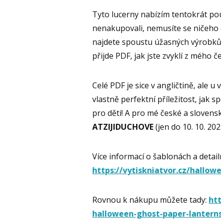
Tyto lucerny nabízím tentokrát pou
nenakupovali, nemusíte se ničeho 
najdete spoustu úžasných výrobků 
přijde PDF, jak jste zvyklí z mého 
Celé PDF je sice v angličtině, ale 
vlastně perfektní příležitost, jak s
pro děti! A pro mé české a slovens
ATZIJIDUCHOVE
(jen do 10. 10. 202
Více informací o šablonách a deta
https://vytiskniatvor.cz/hallow
Rovnou k nákupu můžete tady:
ht
halloween-ghost-paper-lantern