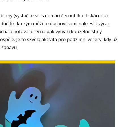
lony (vystačíte si i s domácí černobílou tiskárnou),
adně fix, kterým můžete duchovi sami nakreslit výraz
uchá a hotová lucerna pak vytváří kouzelné stíny
ospělé. Je to skvělá aktivita pro podzimní večery, kdy už
í zábavu.