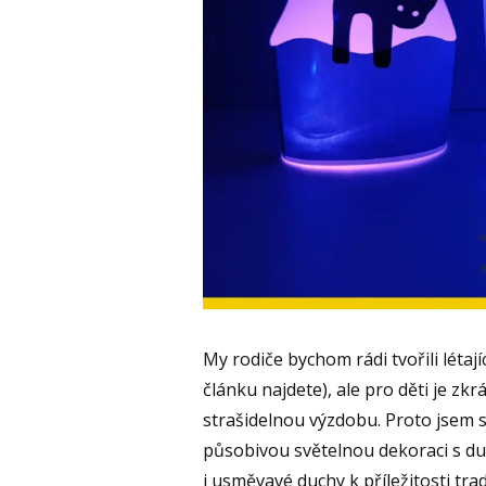
My rodiče bychom rádi tvořili létají
článku najdete), ale pro děti je z
strašidelnou výzdobu. Proto jsem s
působivou světelnou dekoraci s duc
i usměvavé duchy k příležitosti tra