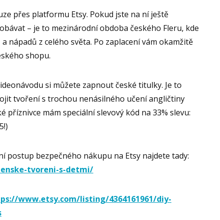
ze přes platformu Etsy. Pokud jste na ní ještě
obávat – je to mezinárodní obdoba českého Fleru, kde
a nápadů z celého světa. Po zaplacení vám okamžitě
českého shopu.
u videonávodu si můžete zapnout české titulky. Je to
pojit tvoření s trochou nenásilného učení angličtiny
ké příznivce mám speciální slevový kód na 33% slevu:
5!)
ilní postup bezpečného nákupu na Etsy najdete tady:
eenske-tvoreni-s-detmi/
tps://www.etsy.com/listing/4364161961/diy-
s