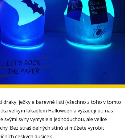
cí draky, ježky a barevné listí (všechno z toho v tomto
krátka velkým lákadlem Halloween a vyžadují po nás
e svými syny vymyslela jednoduchou, ale velice
hy. Bez strašidelných stínů si můžete vyrobit
dičních českých dušiček.