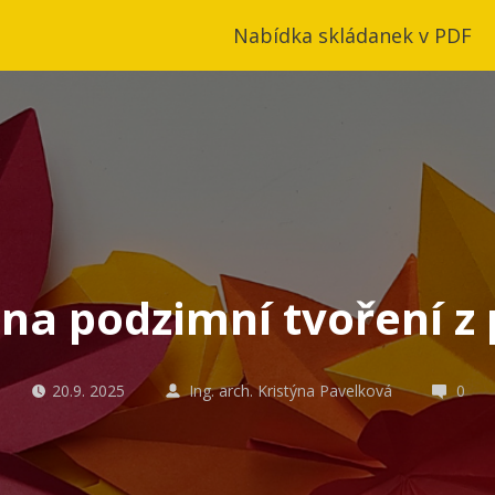
Nabídka skládanek v PDF
 na podzimní tvoření z
20.9. 2025
Ing. arch. Kristýna Pavelková
0