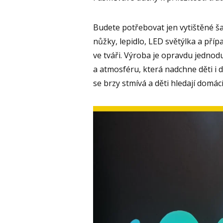
Budete potřebovat jen vytištěné šab
nůžky, lepidlo, LED světýlka a příp
ve tváři. Výroba je opravdu jednod
a atmosféru, která nadchne děti i d
se brzy stmívá a děti hledají domác