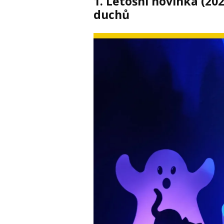
1. Letošní novinka (20
duchů